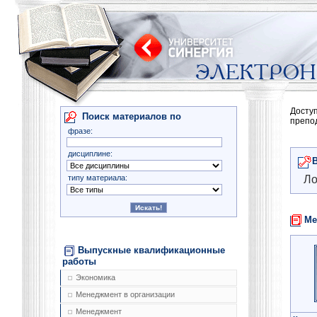
Досту
Поиск материалов по
препо
фразе:
дисциплине:
типу материала:
Ло
Ме
Выпускные квалификационные
работы
Экономика
Менеджмент в организации
Менеджмент