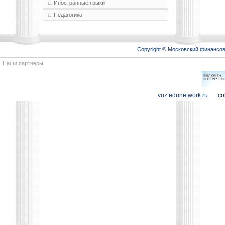
Иностранные языки
Педагогика
Copyright © Московский финансо
Наши партнеры:
vuz.edunetwork.ru
co