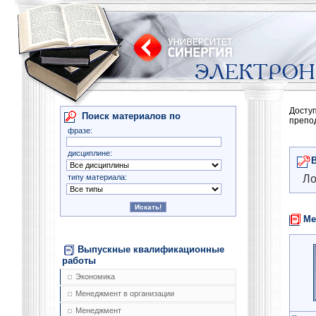
Досту
Поиск материалов по
препо
фразе:
дисциплине:
типу материала:
Ло
Ме
Выпускные квалификационные
работы
Экономика
Менеджмент в организации
Менеджмент