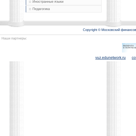
Иностранные языки
Педагогика
Copyright © Московский финансо
Наши партнеры:
vuz.edunetwork.ru
co