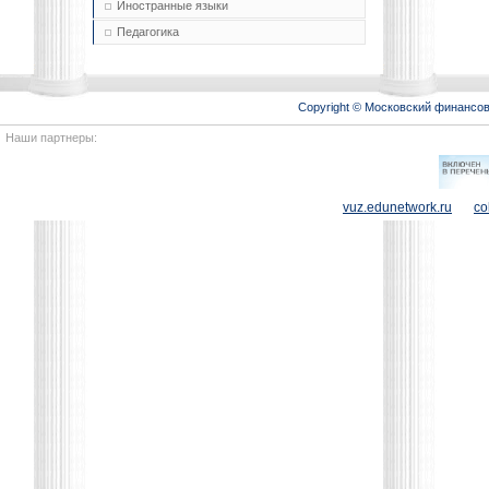
Иностранные языки
Педагогика
Copyright © Московский финансо
Наши партнеры:
vuz.edunetwork.ru
co