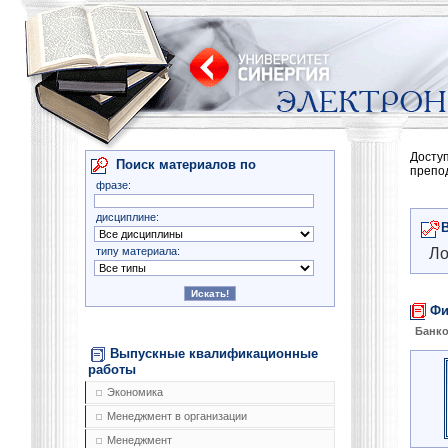
Досту
Поиск материалов по
препо
фразе:
дисциплине:
типу материала:
Ло
Фи
Банко
Выпускные квалификационные
работы
Экономика
Менеджмент в организации
Менеджмент