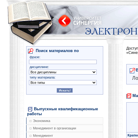
Досту
Поиск материалов по
«Сине
фразе:
дисциплине:
типу материала:
Ло
Ма
Выпускные квалификационные
работы
Экономика
Менеджмент в организации
Кратк
Менеджмент