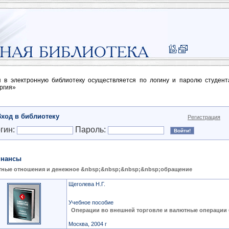
п в электронную библиотеку осуществляется по логину и паролю студен
ргия»
Вход в библиотеку
Регистрация
гин:
Пароль:
нансы
ные отношения и денежное &nbsp;&nbsp;&nbsp;&nbsp;обращение
Щеголева Н.Г.
Учебное пособие
Операции во внешней торговле и валютные операции 
Москва, 2004 г