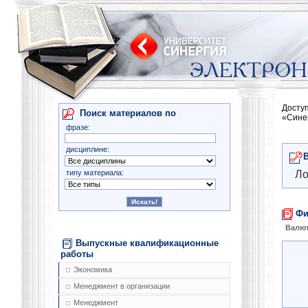
Досту
Поиск материалов по
«Сине
фразе:
дисциплине:
типу материала:
Ло
Фи
Валют
Выпускные квалификационные
работы
Экономика
Менеджмент в организации
Менеджмент