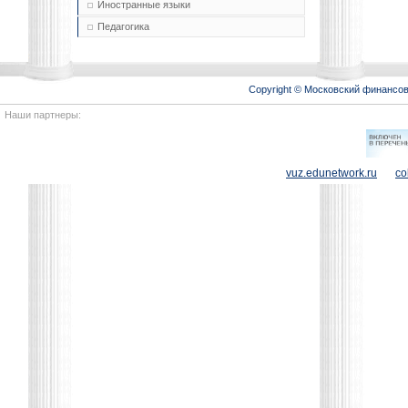
Иностранные языки
Педагогика
Copyright © Московский финансо
Наши партнеры:
vuz.edunetwork.ru
co