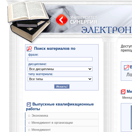
Досту
Поиск материалов по
препо
фразе:
дисциплине:
типу материала:
Ло
Ме
Менед
Выпускные квалификационные
работы
Экономика
Менеджмент в организации
Менеджмент