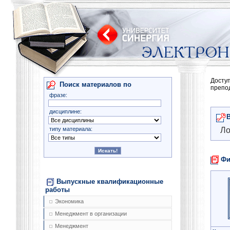
Досту
Поиск материалов по
препо
фразе:
дисциплине:
типу материала:
Ло
Фи
Выпускные квалификационные
работы
Экономика
Менеджмент в организации
Менеджмент