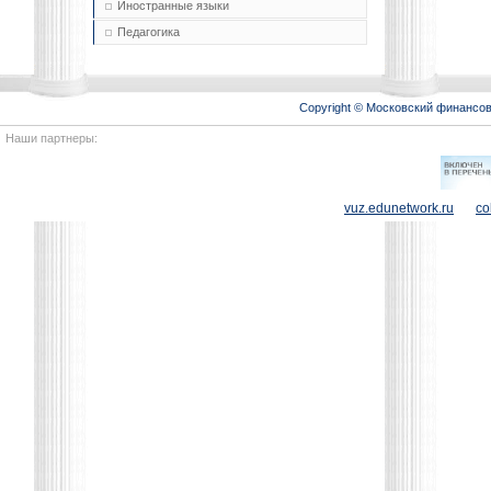
Иностранные языки
Педагогика
Copyright © Московский финансо
Наши партнеры:
vuz.edunetwork.ru
co