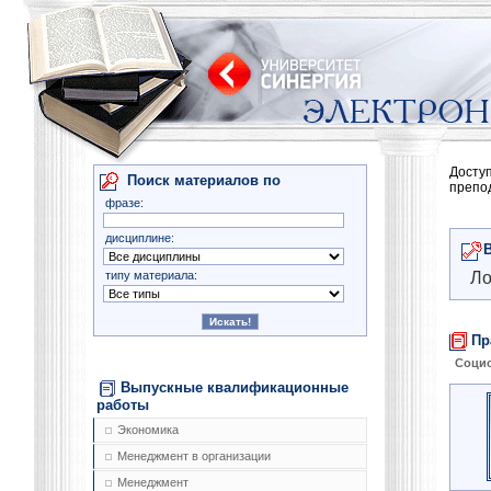
Досту
Поиск материалов по
препо
фразе:
дисциплине:
типу материала:
Ло
Пр
Соци
Выпускные квалификационные
работы
Экономика
Менеджмент в организации
Менеджмент