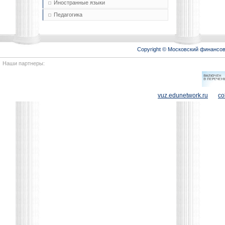
Иностранные языки
Педагогика
Copyright © Московский финансо
Наши партнеры:
vuz.edunetwork.ru
co