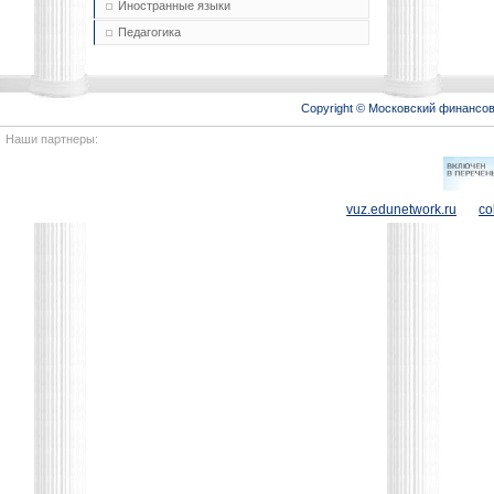
Иностранные языки
Педагогика
Copyright © Московский финансо
Наши партнеры:
vuz.edunetwork.ru
co