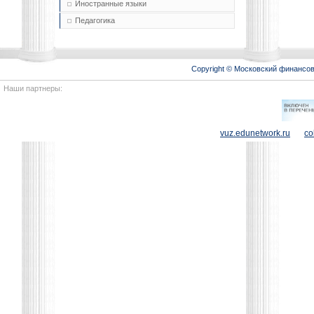
Иностранные языки
Педагогика
Copyright © Московский финансо
Наши партнеры:
vuz.edunetwork.ru
co