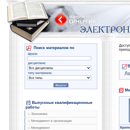
Досту
Поиск материалов по
препо
фразе:
дисциплине:
типу материала:
Ло
Ме
Выпускные квалификационные
работы
Экономика
Менеджмент в организации
Кратк
Менеджмент