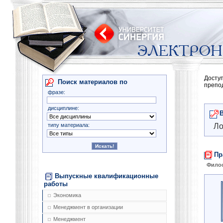
Досту
Поиск материалов по
препо
фразе:
дисциплине:
типу материала:
Ло
Пр
Фило
Выпускные квалификационные
работы
Экономика
Менеджмент в организации
Менеджмент