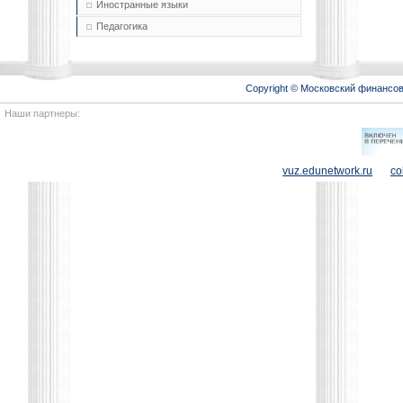
Иностранные языки
Педагогика
Copyright © Московский финансо
Наши партнеры:
vuz.edunetwork.ru
co