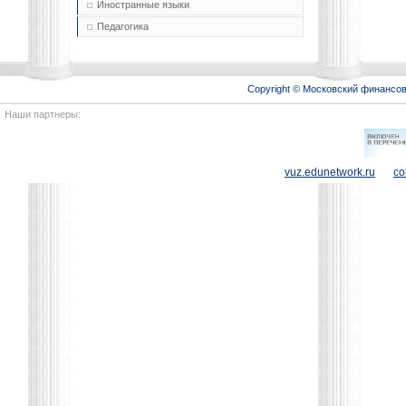
Иностранные языки
Педагогика
Copyright © Московский финансо
Наши партнеры:
vuz.edunetwork.ru
co