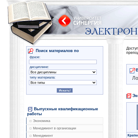
Досту
Поиск материалов по
препо
фразе:
дисциплине:
типу материала:
Ло
Эк
Выпускные квалификационные
работы
Экономика
Менеджмент в организации
Кратк
Менеджмент