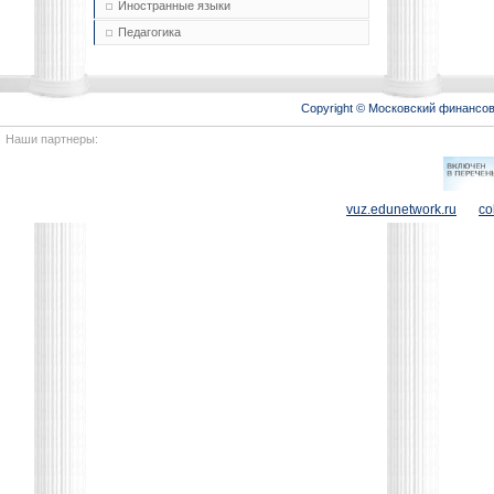
Иностранные языки
Педагогика
Copyright © Московский финансо
Наши партнеры:
vuz.edunetwork.ru
co