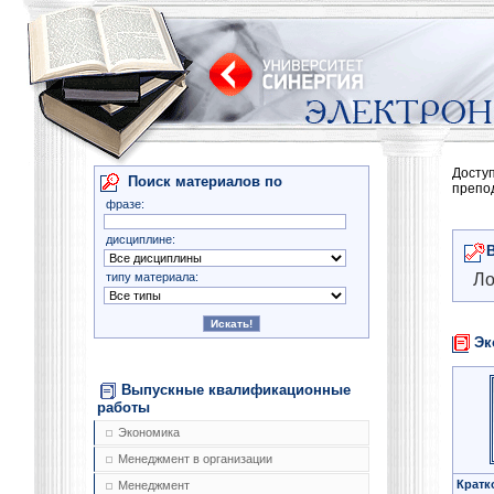
Досту
Поиск материалов по
препо
фразе:
дисциплине:
типу материала:
Ло
Эк
Выпускные квалификационные
работы
Экономика
Менеджмент в организации
Кратк
Менеджмент