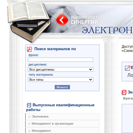
Досту
Поиск материалов по
«Сине
фразе:
дисциплине:
типу материала:
Ло
Эк
Бухга
Выпускные квалификационные
работы
Экономика
Менеджмент в организации
Менеджмент