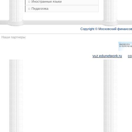
Иностранные языки
Педагогика
Copyright © Московский финансо
Наши партнеры:
vuz.edunetwork.ru
co