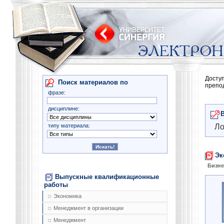
Досту
Поиск материалов по
препо
фразе:
дисциплине:
типу материала:
Ло
Эк
Бизне
Выпускные квалификационные
работы
Экономика
Менеджмент в организации
Менеджмент