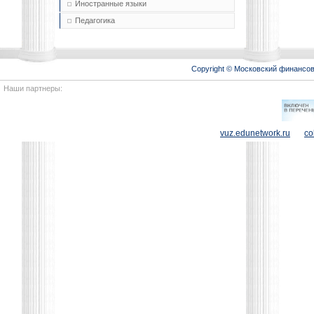
Иностранные языки
Педагогика
Copyright © Московский финансо
Наши партнеры:
vuz.edunetwork.ru
co