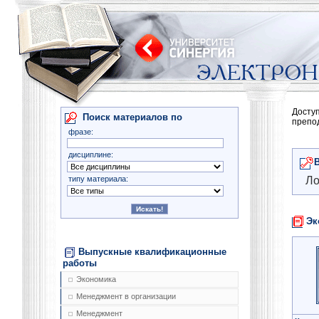
Досту
Поиск материалов по
препо
фразе:
дисциплине:
типу материала:
Ло
Эк
Выпускные квалификационные
работы
Экономика
Менеджмент в организации
Менеджмент