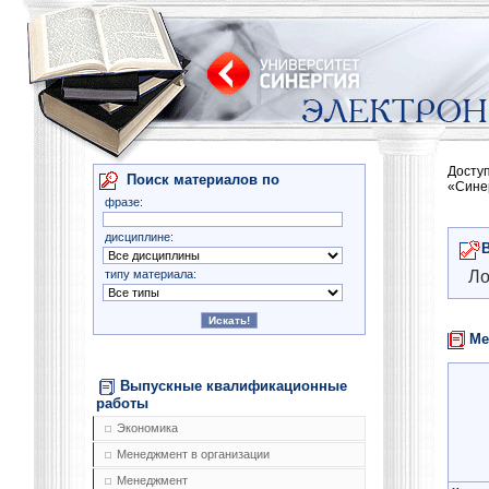
Досту
Поиск материалов по
«Сине
фразе:
дисциплине:
типу материала:
Ло
Ме
Выпускные квалификационные
работы
Экономика
Менеджмент в организации
Менеджмент