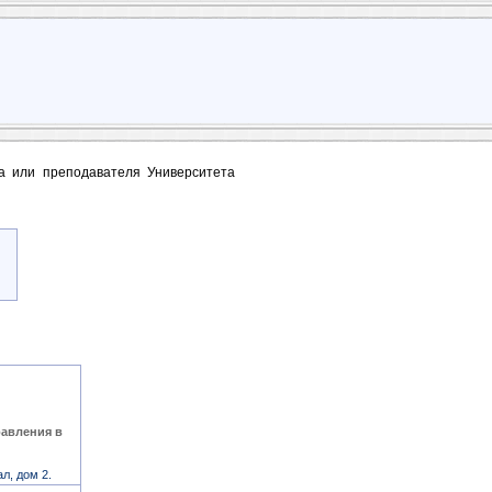
та или преподавателя Университета
равления в
л, дом 2.