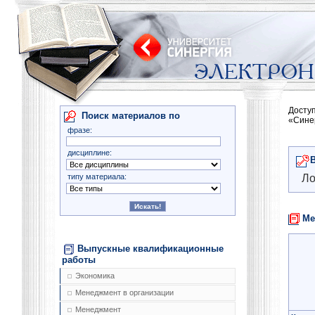
Досту
Поиск материалов по
«Сине
фразе:
дисциплине:
типу материала:
Ло
Ме
Выпускные квалификационные
работы
Экономика
Менеджмент в организации
Менеджмент