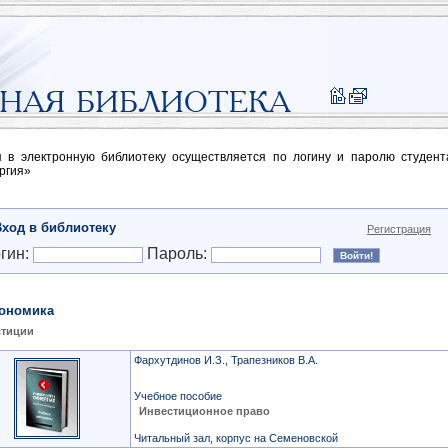
п в электронную библиотеку осуществляется по логину и паролю студен
ргия»
Вход в библиотеку
Регистрация
гин:
Пароль:
ономика
стиции
Фархутдинов И.З., Трапезников В.А.
Учебное пособие
Инвестиционное право
Читальный зал, корпус на Семеновской