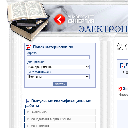
Досту
Поиск материалов по
«Сине
фразе:
дисциплине:
типу материала:
Ло
Эк
Инве
Выпускные квалификационные
работы
Экономика
Менеджмент в организации
Менеджмент