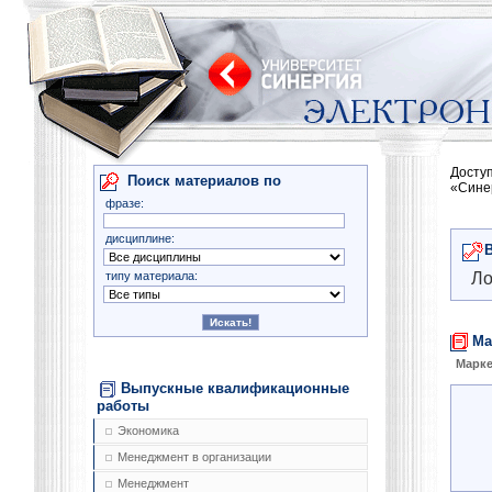
Досту
Поиск материалов по
«Сине
фразе:
дисциплине:
типу материала:
Ло
Ма
Марке
Выпускные квалификационные
работы
Экономика
Менеджмент в организации
Менеджмент