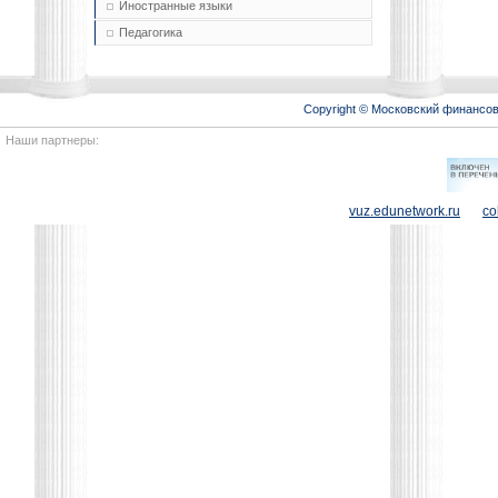
Иностранные языки
Педагогика
Copyright © Московский финансо
Наши партнеры:
vuz.edunetwork.ru
co