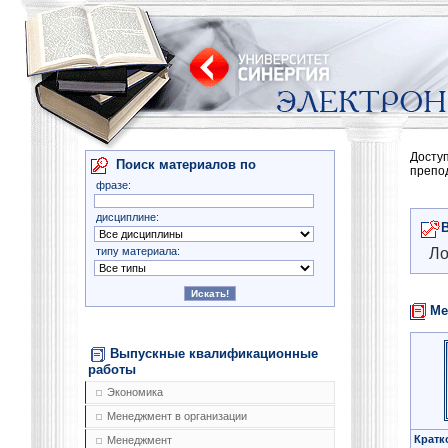
Досту
Поиск материалов по
препо
фразе:
дисциплине:
типу материала:
Ло
Ме
Выпускные квалификационные
работы
Экономика
Менеджмент в организации
Кратк
Менеджмент