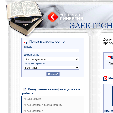
Досту
Поиск материалов по
препо
фразе:
дисциплине:
типу материала:
Ло
Ме
Выпускные квалификационные
работы
Экономика
Менеджмент в организации
Кратк
Менеджмент