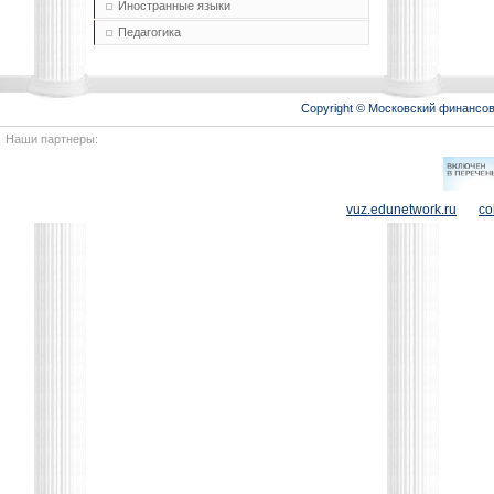
Иностранные языки
Педагогика
Copyright © Московский финансо
Наши партнеры:
vuz.edunetwork.ru
co