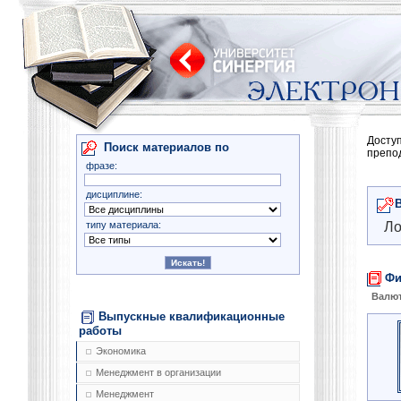
Досту
Поиск материалов по
препо
фразе:
дисциплине:
типу материала:
Ло
Фи
Валют
Выпускные квалификационные
работы
Экономика
Менеджмент в организации
Менеджмент