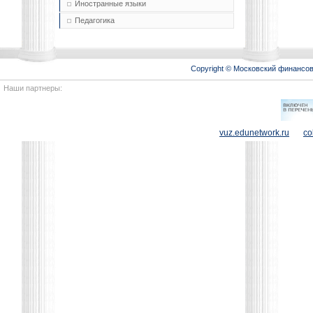
Иностранные языки
Педагогика
Copyright © Московский финансо
Наши партнеры:
vuz.edunetwork.ru
co