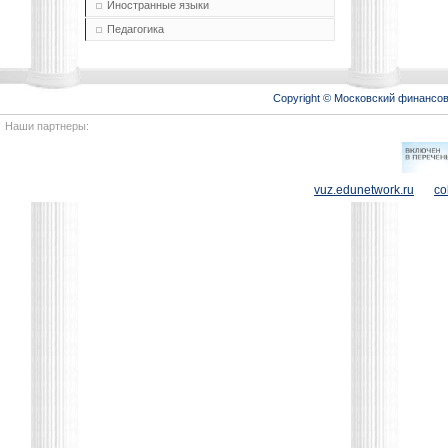
Иностранные языки
Педагогика
Copyright © Московский финансо
Наши партнеры:
vuz.edunetwork.ru
co