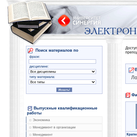
Досту
Поиск материалов по
препо
фразе:
дисциплине:
типу материала:
Ло
Фи
Выпускные квалификационные
работы
Экономика
Менеджмент в организации
Кратк
Менеджмент