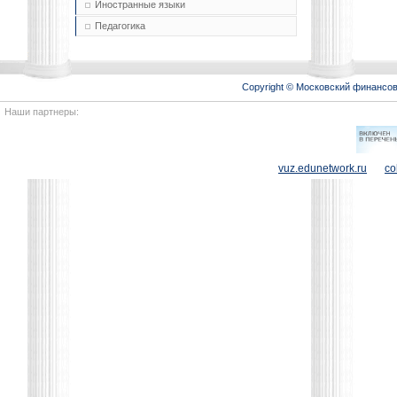
Иностранные языки
Педагогика
Copyright © Московский финансо
Наши партнеры:
vuz.edunetwork.ru
co