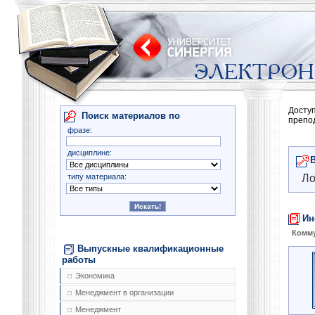
Досту
Поиск материалов по
препо
фразе:
дисциплине:
типу материала:
Ло
Ин
Комму
Выпускные квалификационные
работы
Экономика
Менеджмент в организации
Менеджмент