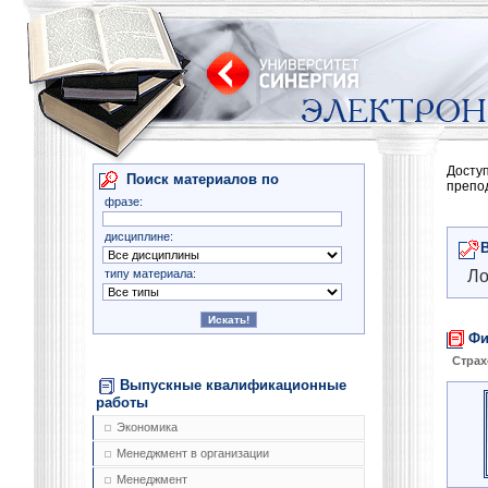
Досту
Поиск материалов по
препо
фразе:
дисциплине:
типу материала:
Ло
Фи
Страх
Выпускные квалификационные
работы
Экономика
Менеджмент в организации
Менеджмент