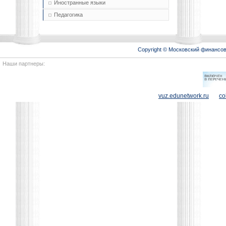
Иностранные языки
Педагогика
Copyright © Московский финансо
Наши партнеры:
vuz.edunetwork.ru
co