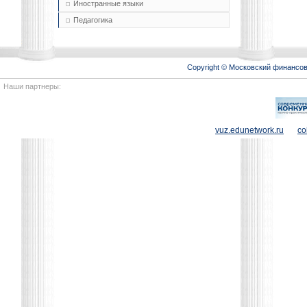
Иностранные языки
Педагогика
Copyright © Московский финансо
Наши партнеры:
vuz.edunetwork.ru
co