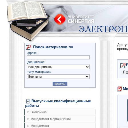
Досту
Поиск материалов по
препо
фразе:
дисциплине:
типу материала:
Ло
Ме
Выпускные квалификационные
работы
Экономика
Менеджмент в организации
Менеджмент