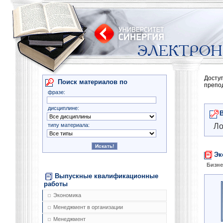
Досту
Поиск материалов по
препо
фразе:
дисциплине:
типу материала:
Ло
Эк
Бизне
Выпускные квалификационные
работы
Экономика
Менеджмент в организации
Менеджмент