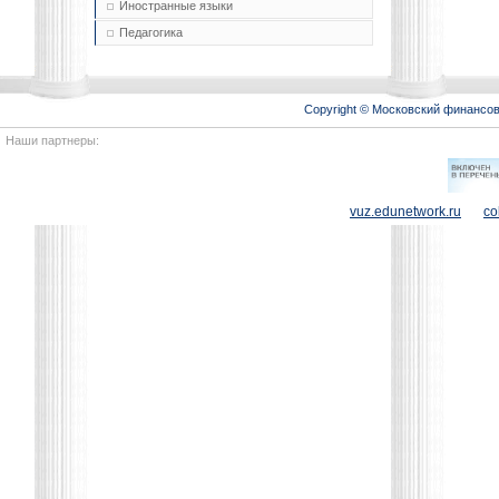
Иностранные языки
Педагогика
Copyright © Московский финансо
Наши партнеры:
vuz.edunetwork.ru
co