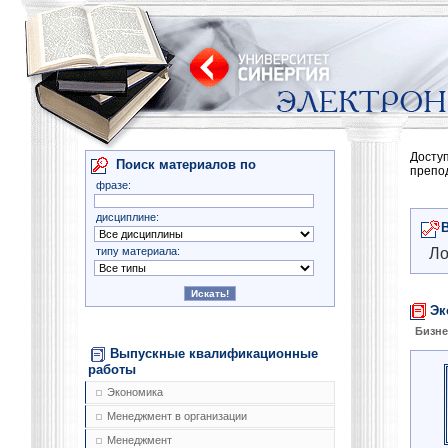
Досту
Поиск материалов по
препо
фразе:
дисциплине:
типу материала:
Ло
Эк
Бизне
Выпускные квалификационные
работы
Экономика
Менеджмент в организации
Менеджмент