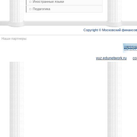
Иностранные языки
Педагогика
Copyright © Московский финансо
Наши партнеры:
vuz.edunetwork.ru
co