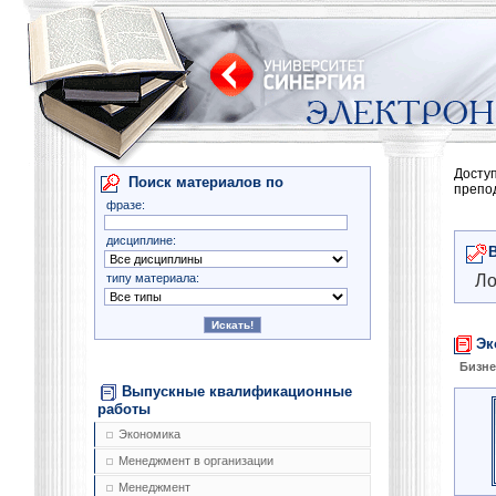
Досту
Поиск материалов по
препо
фразе:
дисциплине:
типу материала:
Ло
Эк
Бизне
Выпускные квалификационные
работы
Экономика
Менеджмент в организации
Менеджмент