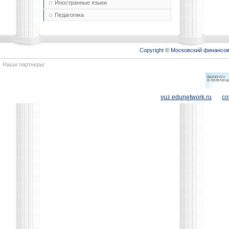
Иностранные языки
Педагогика
Copyright © Московский финансо
Наши партнеры:
vuz.edunetwork.ru
co