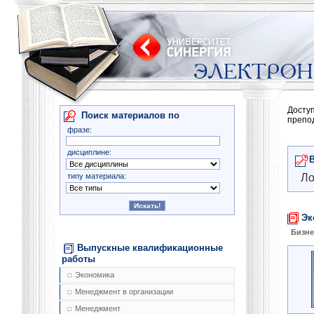
Досту
Поиск материалов по
препо
фразе:
дисциплине:
типу материала:
Ло
Эк
Бизне
Выпускные квалификационные
работы
Экономика
Менеджмент в организации
Менеджмент