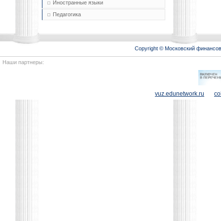
Иностранные языки
Педагогика
Copyright © Московский финансо
Наши партнеры:
vuz.edunetwork.ru
co