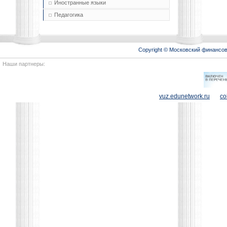
Иностранные языки
Педагогика
Copyright © Московский финансо
Наши партнеры:
vuz.edunetwork.ru
co