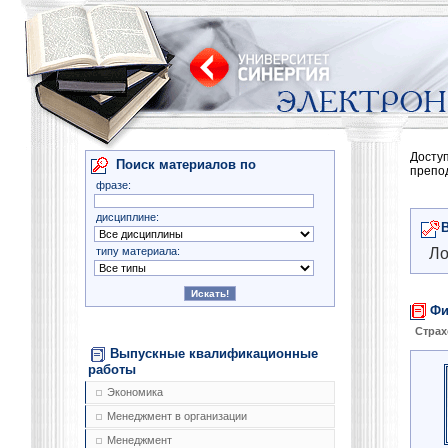
Досту
Поиск материалов по
препо
фразе:
дисциплине:
типу материала:
Ло
Фи
Страх
Выпускные квалификационные
работы
Экономика
Менеджмент в организации
Менеджмент