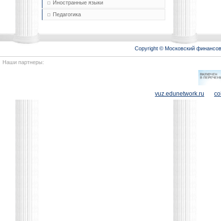
Иностранные языки
Педагогика
Copyright © Московский финансо
Наши партнеры:
vuz.edunetwork.ru
co