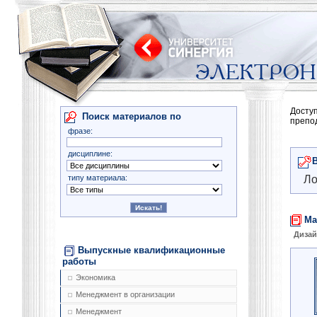
Досту
Поиск материалов по
препо
фразе:
дисциплине:
типу материала:
Ло
Ма
Диза
Выпускные квалификационные
работы
Экономика
Менеджмент в организации
Менеджмент