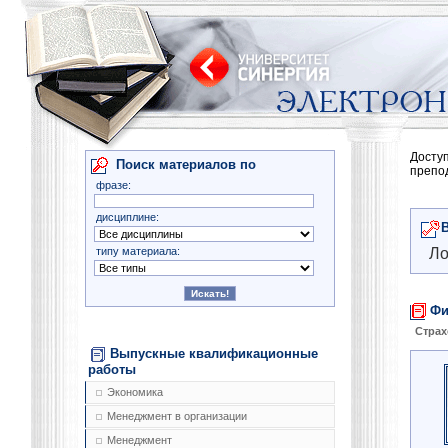
Досту
Поиск материалов по
препо
фразе:
дисциплине:
типу материала:
Ло
Фи
Страх
Выпускные квалификационные
работы
Экономика
Менеджмент в организации
Менеджмент