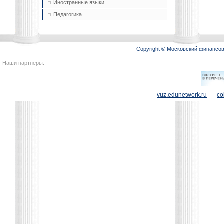
Иностранные языки
Педагогика
Copyright © Московский финансо
Наши партнеры:
vuz.edunetwork.ru
co