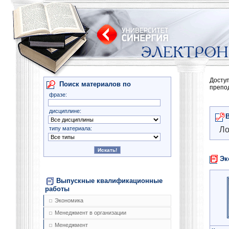
Досту
Поиск материалов по
препо
фразе:
дисциплине:
типу материала:
Ло
Эк
Выпускные квалификационные
работы
Экономика
Менеджмент в организации
Менеджмент