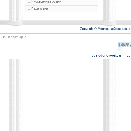
Иностранные языки
Педагогика
Copyright © Московский финансо
Наши партнеры:
vuz.edunetwork.ru
co