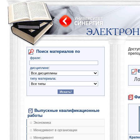
Досту
Поиск материалов по
препо
фразе:
дисциплине:
типу материала:
Ло
Фи
Выпускные квалификационные
работы
Экономика
Менеджмент в организации
Кратк
Менеджмент