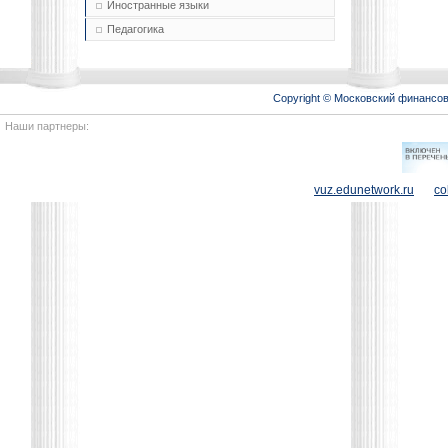
Иностранные языки
Педагогика
Copyright © Московский финансо
Наши партнеры:
vuz.edunetwork.ru
co