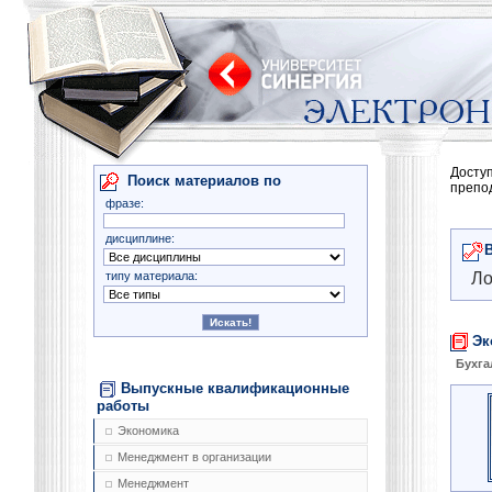
Досту
Поиск материалов по
препо
фразе:
дисциплине:
типу материала:
Ло
Эк
Бухга
Выпускные квалификационные
работы
Экономика
Менеджмент в организации
Менеджмент