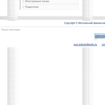
Иностранные языки
Педагогика
Copyright © Московский финансо
Наши партнеры:
vuz.edunetwork.ru
co