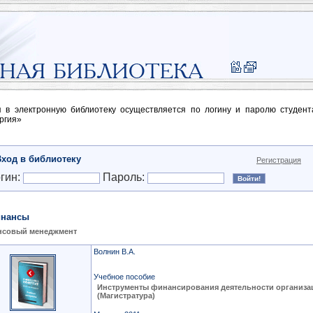
п в электронную библиотеку осуществляется по логину и паролю студен
ргия»
Вход в библиотеку
Регистрация
гин:
Пароль:
нансы
нсовый менеджмент
Волнин В.А.
Учебное пособие
Инструменты финансирования деятельности организа
(Магистратура)