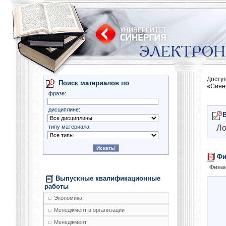
Досту
Поиск материалов по
«Сине
фразе:
дисциплине:
типу материала:
Ло
Фи
Фина
Выпускные квалификационные
работы
Экономика
Менеджмент в организации
Менеджмент