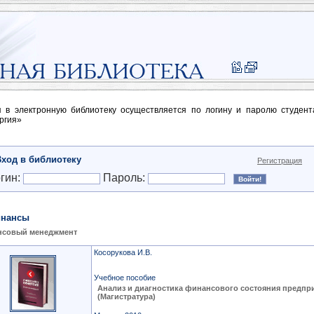
п в электронную библиотеку осуществляется по логину и паролю студен
ргия»
Вход в библиотеку
Регистрация
гин:
Пароль:
нансы
нсовый менеджмент
Косорукова И.В.
Учебное пособие
Анализ и диагностика финансового состояния предпр
(Магистратура)