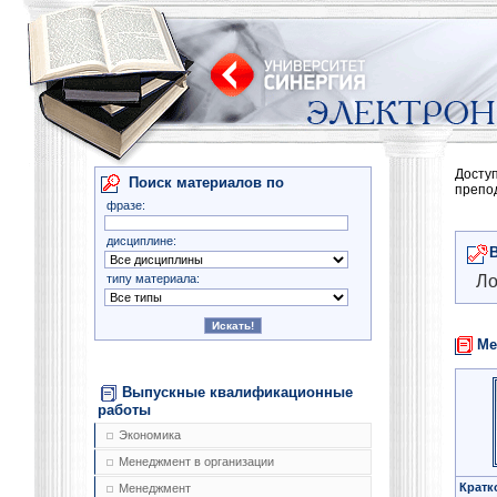
Досту
Поиск материалов по
препо
фразе:
дисциплине:
типу материала:
Ло
Ме
Выпускные квалификационные
работы
Экономика
Менеджмент в организации
Кратк
Менеджмент