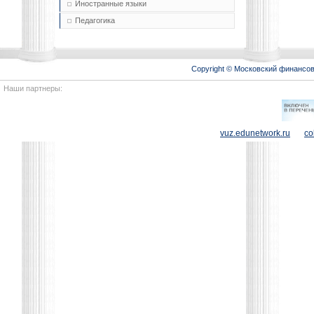
Иностранные языки
Педагогика
Copyright © Московский финансо
Наши партнеры:
vuz.edunetwork.ru
co