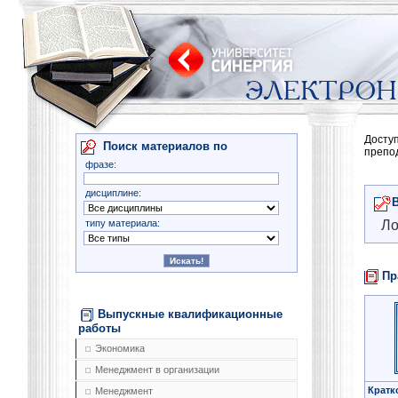
Досту
Поиск материалов по
препо
фразе:
дисциплине:
типу материала:
Ло
Пр
Выпускные квалификационные
работы
Экономика
Менеджмент в организации
Кратк
Менеджмент