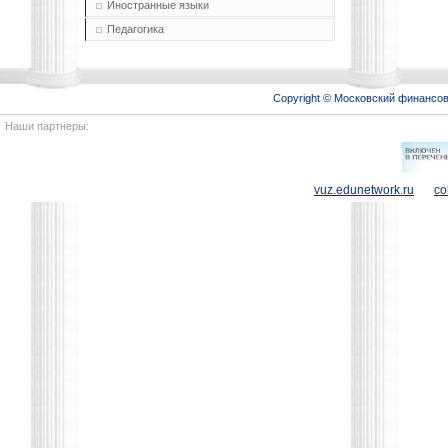
Иностранные языки
Педагогика
Copyright © Московский финансо
Наши партнеры:
vuz.edunetwork.ru
co