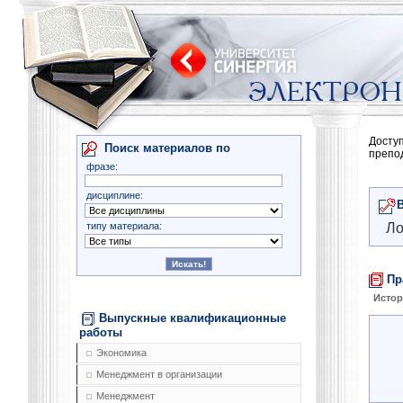
Досту
Поиск материалов по
препо
фразе:
дисциплине:
типу материала:
Ло
Пр
Истор
Выпускные квалификационные
работы
Экономика
Менеджмент в организации
Менеджмент