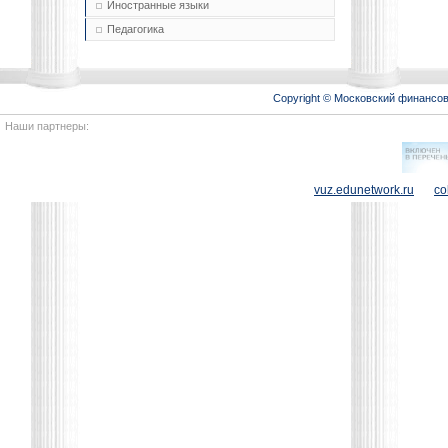
Иностранные языки
Педагогика
Copyright © Московский финансо
Наши партнеры:
vuz.edunetwork.ru
co