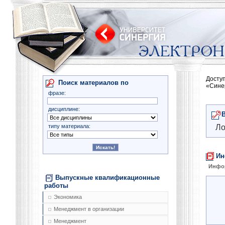
Досту
Поиск материалов по
«Сине
фразе:
дисциплине:
типу материала:
Ло
Ин
Инфо
Выпускные квалификационные
работы
Экономика
Менеджмент в организации
Менеджмент