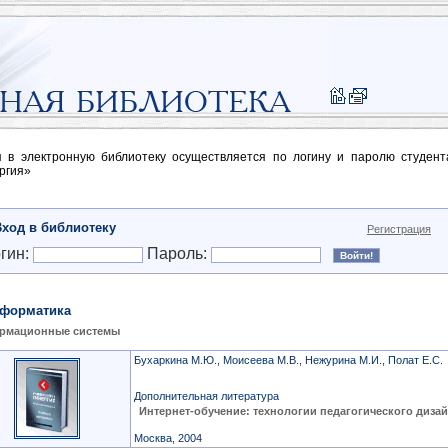
п в электронную библиотеку осуществляется по логину и паролю студен
ргия»
Вход в библиотеку
Регистрация
гин:
Пароль:
форматика
рмационные системы
Бухаркина М.Ю., Моисеева М.В., Нежурина М.И., Полат Е.С.
Дополнительная литература
Интернет-обучение: технологии педагогического диза
Москва, 2004