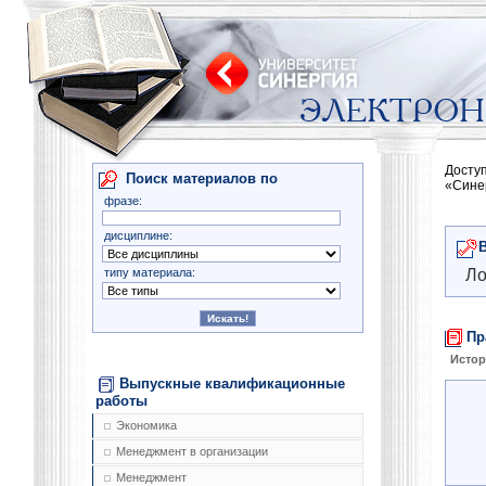
Досту
Поиск материалов по
«Сине
фразе:
дисциплине:
типу материала:
Ло
Пр
Истор
Выпускные квалификационные
работы
Экономика
Менеджмент в организации
Менеджмент