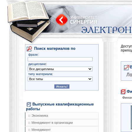
Досту
Поиск материалов по
препо
фразе:
дисциплине:
типу материала:
Ло
Фи
Фина
Выпускные квалификационные
работы
Экономика
Менеджмент в организации
Менеджмент