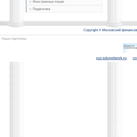
Иностранные языки
Педагогика
Copyright © Московский финансо
Наши партнеры:
vuz.edunetwork.ru
co