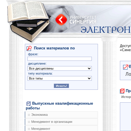
Досту
Поиск материалов по
«Сине
фразе:
дисциплине:
типу материала:
Ло
Пр
Истор
Выпускные квалификационные
работы
Экономика
Менеджмент в организации
Менеджмент