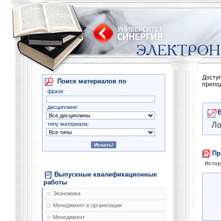
Досту
Поиск материалов по
препо
фразе:
дисциплине:
типу материала:
Ло
Пр
Истор
Выпускные квалификационные
работы
Экономика
Менеджмент в организации
Менеджмент