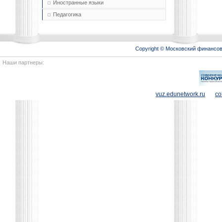
Иностранные языки
Педагогика
Copyright © Московский финансо
Наши партнеры:
vuz.edunetwork.ru
co