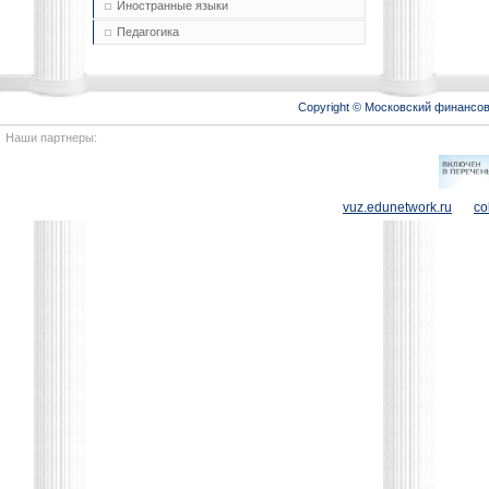
Иностранные языки
Педагогика
Copyright © Московский финансо
Наши партнеры:
vuz.edunetwork.ru
co