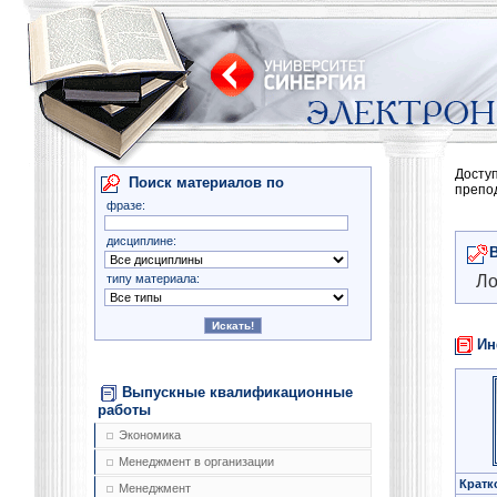
Досту
Поиск материалов по
препо
фразе:
дисциплине:
типу материала:
Ло
Ин
Выпускные квалификационные
работы
Экономика
Менеджмент в организации
Кратк
Менеджмент