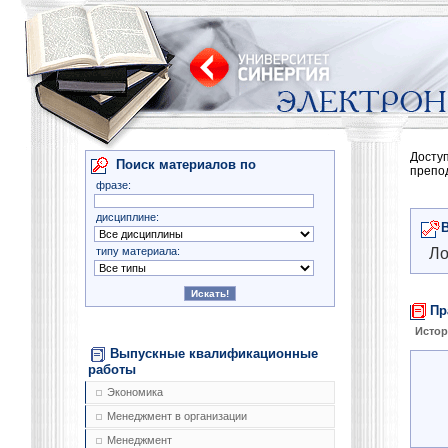
Досту
Поиск материалов по
препо
фразе:
дисциплине:
типу материала:
Ло
Пр
Истор
Выпускные квалификационные
работы
Экономика
Менеджмент в организации
Менеджмент