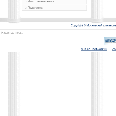
Иностранные языки
Педагогика
Copyright © Московский финансо
Наши партнеры:
vuz.edunetwork.ru
co