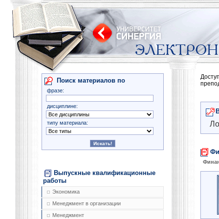
Досту
Поиск материалов по
препо
фразе:
дисциплине:
типу материала:
Ло
Фи
Фина
Выпускные квалификационные
работы
Экономика
Менеджмент в организации
Менеджмент