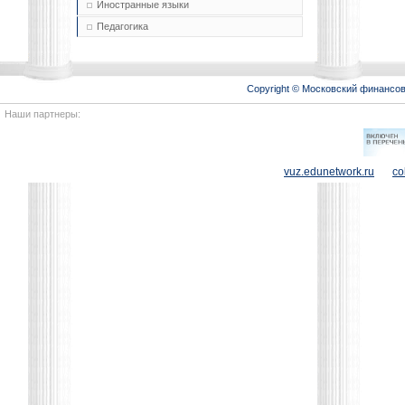
Иностранные языки
Педагогика
Copyright © Московский финансо
Наши партнеры:
vuz.edunetwork.ru
co